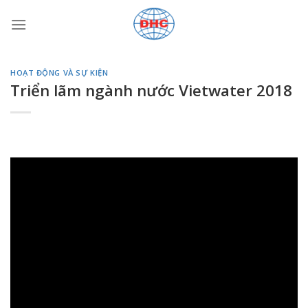
Bỏ
qua
nội
dung
HOẠT ĐỘNG VÀ SỰ KIỆN
Triển lãm ngành nước Vietwater 2018