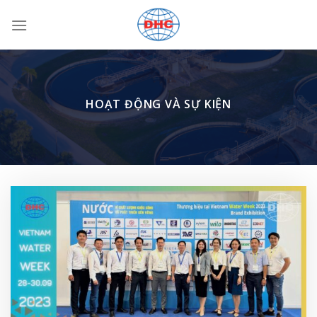
Bỏ
qua
nội
dung
HOẠT ĐỘNG VÀ SỰ KIỆN