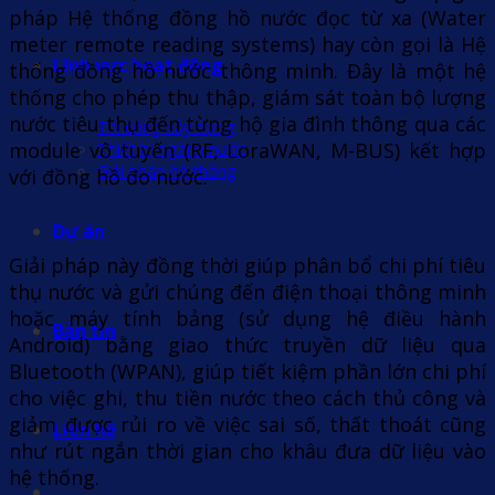
pháp Hệ thống đồng hồ nước đọc từ xa (Water
meter remote reading systems) hay còn gọi là Hệ
Lĩnh vực hoạt động
thống đồng hồ nước thông minh. Đây là một hệ
thống cho phép thu thập, giám sát toàn bộ lượng
nước tiêu thụ đến từng hộ gia đình thông qua các
Thi công xây dựng
module vô tuyến (RF, LoraWAN, M-BUS) kết hợp
Thiết bị ngành nước
Giải pháp hệ thống
với đồng hồ đo nước.
Dự án
Giải pháp này đồng thời giúp phân bổ chi phí tiêu
thụ nước và gửi chúng đến điện thoại thông minh
hoặc máy tính bảng (sử dụng hệ điều hành
Bản tin
Android) bằng giao thức truyền dữ liệu qua
Bluetooth (WPAN), giúp tiết kiệm phần lớn chi phí
cho việc ghi, thu tiền nước theo cách thủ công và
giảm được rủi ro về việc sai số, thất thoát cũng
Liên hệ
như rút ngắn thời gian cho khâu đưa dữ liệu vào
hệ thống.