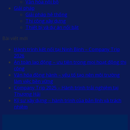
Văn hóa nội bộ
Giải pháp
Giải pháp hệ thống
Thi công xây dựng
Thiết bị và dự án nổi bật
Bài viết mới
Hành trình kết nối tại Ninh Bình – Company Trip
2026
An toàn lao động – ưu tiên trong mọi hoạt động thi
công
Văn hóa đồng hành – yếu tố tạo nên môi trường
làm việc bền vững
Company Trip 2025 – Hành trình trải nghiệm tại
Thượng Hải
Kỹ sư xây dựng – hành trình của bản lĩnh và trách
nhiệm