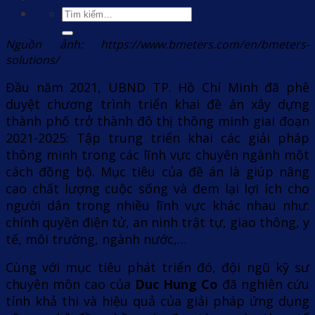
Tìm
kiếm:
Nguồn ảnh: https://www.bmeters.com/en/bmeters-
solutions/
Đầu năm 2021, UBND TP. Hồ Chí Minh đã phê
duyệt chương trình triển khai đề án xây dựng
thành phố trở thành đô thị thông minh giai đoạn
2021-2025: Tập trung triển khai các giải pháp
thông minh trong các lĩnh vực chuyên ngành một
cách đồng bộ. Mục tiêu của đề án là giúp nâng
cao chất lượng cuộc sống và đem lại lợi ích cho
người dân trong nhiều lĩnh vực khác nhau như:
chính quyền điện tử, an ninh trật tự, giao thông, y
tế, môi trường, ngành nước,…
Cùng với mục tiêu phát triển đó, đội ngũ kỹ sư
chuyên môn cao của
Duc Hung Co
đã nghiên cứu
tính khả thi và hiệu quả của giải pháp ứng dụng