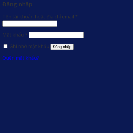
Đăng nhập
Bắt
Tên tài khoản hoặc địa chỉ email
*
buộc
Bắt
Mật khẩu
*
buộc
Ghi nhớ mật khẩu
Đăng nhập
Quên mật khẩu?