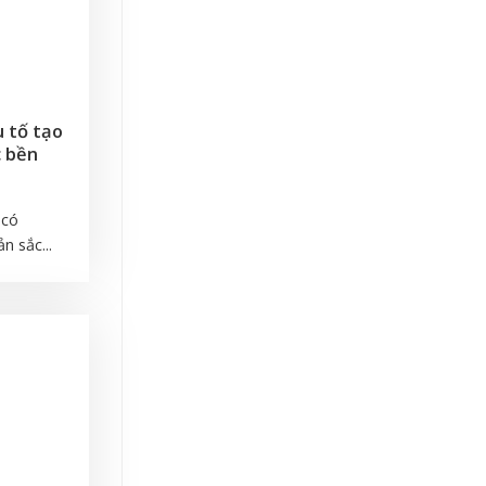
 tố tạo
c bền
 có
n sắc...