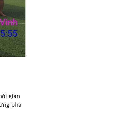
hời gian
hững pha