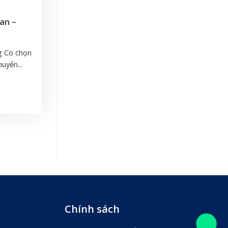
an –
g Co chọn
uyến...
Chính sách